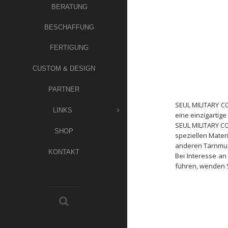
BERATUNG
BESCHAFFUNG
FERTIGUNG
CUSTOM & DESIGN
PARTNER
SEUL MILITARY C
LINKS
eine einzigartig
SEUL MILITARY CO
SHOP
speziellen Mater
anderen Tarnmus
KONTAKT
Bei Interesse an
führen, wenden Si